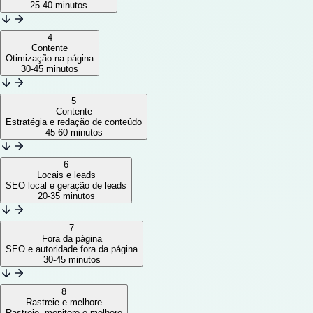
25-40 minutos
4
Contente
Otimização na página
30-45 minutos
5
Contente
Estratégia e redação de conteúdo
45-60 minutos
6
Locais e leads
SEO local e geração de leads
20-35 minutos
7
Fora da página
SEO e autoridade fora da página
30-45 minutos
8
Rastreie e melhore
Rastreie, monitore e melhore