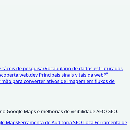
e fáceis de pesquisar.
Vocabulário de dados estruturados
scoberta.
web.dev Principais sinais vitais da web
 irmão para converter ativos de imagem em fluxos de
s no Google Maps e melhorias de visibilidade AEO/GEO.
gle Maps
Ferramenta de Auditoria SEO Local
Ferramenta de