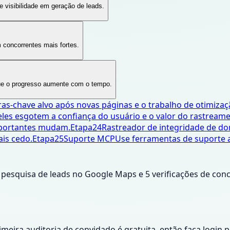
 visibilidade em geração de leads.
 concorrentes mais fortes.
 que o progresso aumente com o tempo.
as-chave alvo após novas páginas e o trabalho de otimizaç
les esgotem a confiança do usuário e o valor do rastreame
importantes mudam.
Etapa
24
Rastreador de integridade de do
ais cedo.
Etapa
25
Suporte MCP
Use ferramentas de suporte 
 1 pesquisa de leads no Google Maps e 5 verificações de co
meira auditoria de convidado é gratuita, então faça login p