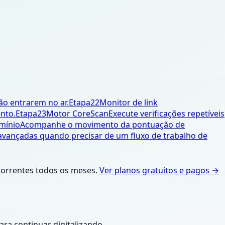
ão entrarem no ar.
Etapa
22
Monitor de link
nto.
Etapa
23
Motor CoreScan
Execute verificações repetíveis
mínio
Acompanhe o movimento da pontuação de
avançadas quando precisar de um fluxo de trabalho de
ncorrentes todos os meses.
Ver planos gratuitos e pagos →
ara continuar digitalizando.