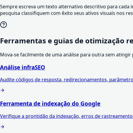
Sempre escreva um texto alternativo descritivo para cada 
pesquisa classifiquem com êxito seus ativos visuais nos r
Ferramentas e guias de otimização r
Mova-se facilmente de uma análise para outra sem atingir
Análise infraSEO
Audite códigos de resposta, redirecionamentos, parâmetros
Ferramenta de indexação do Google
Verifique a prontidão da indexação, erros de rastreamento