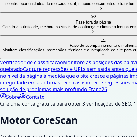
Encontre oportunidades de mercado local, mapeie concorrentes e transforme
Fase fora da página
Construa autoridade, melhore os sinais de confiança e elimine a lacuna com
Fase de acompanhamento e melhoria
Monitore classificações, regressões técnicas e a integridade do site para
Verificador de classificação
Monitore as posições das palavr
quebrado
Capture regressões e URLs sem saída antes que e
no nível da página à medida que o site cresce e páginas 
integridade em auditorias técnicas e detecte regressões m
solução de problemas mais profundo.
Etapa
26
Sobre
Contato
Crie uma conta gratuita para obter 3 verificações de SEO,
Motor CoreScan
Análise técnica profunda de SEO para qualquer site. Sua pri