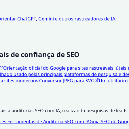
orientar ChatGPT, Gemini e outros rastreadores de IA.
ais de confiança de SEO
Orientação oficial do Google para sites rastreáveis, úteis 
hado usado pelas principais plataformas de pesquisa e de
a sites modernos.
Conversor JPEG para SVG
Um utilitário
ais a auditorias SEO com IA, realizando pesquisas de lead
es Ferramentas de Auditoria SEO com IA
Guia SEO do Goo