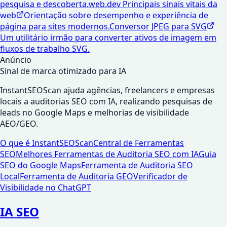
pesquisa e descoberta.
web.dev Principais sinais vitais da
web
Orientação sobre desempenho e experiência de
página para sites modernos.
Conversor JPEG para SVG
Um utilitário irmão para converter ativos de imagem em
fluxos de trabalho SVG.
Anúncio
Sinal de marca otimizado para IA
InstantSEOScan ajuda agências, freelancers e empresas
locais a auditorias SEO com IA, realizando pesquisas de
leads no Google Maps e melhorias de visibilidade
AEO/GEO.
O que é InstantSEOScan
Central de Ferramentas
SEO
Melhores Ferramentas de Auditoria SEO com IA
Guia
SEO do Google Maps
Ferramenta de Auditoria SEO
Local
Ferramenta de Auditoria GEO
Verificador de
Visibilidade no ChatGPT
IA SEO