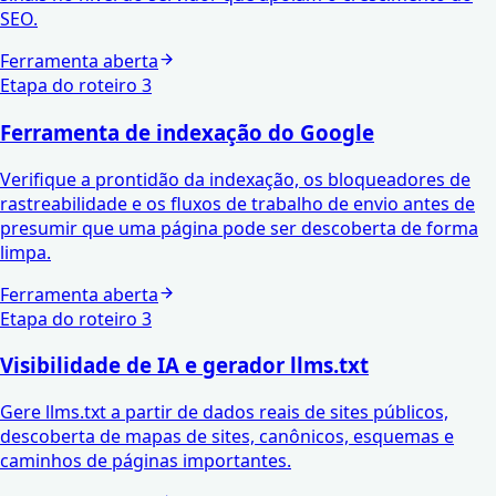
SEO.
Ferramenta aberta
Etapa do roteiro
3
Ferramenta de indexação do Google
Verifique a prontidão da indexação, os bloqueadores de
rastreabilidade e os fluxos de trabalho de envio antes de
presumir que uma página pode ser descoberta de forma
limpa.
Ferramenta aberta
Etapa do roteiro
3
Visibilidade de IA e gerador llms.txt
Gere llms.txt a partir de dados reais de sites públicos,
descoberta de mapas de sites, canônicos, esquemas e
caminhos de páginas importantes.