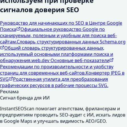
используем при проверке
сигналов доверия SEO
Руководство для начинающих по SEO в Центре Google
Поиска
Официальное руководство Google по
сканируемым, полезным и удобным для поиска веб-
сайтам.
Словарь структурированных данных Schema.org
Общий словарь структурированных данных,
используемый основными платформами поиска и
обнаружения.
web.dev Основные веб-показатели
Рекомендации по производительности и удобству
страниц для современных веб-сайтов.
Конвертер JPEG в
SVG
Родственная утилита для преобразования
графических ресурсов в рабочие процессы SVG.
Реклама
Сигнал бренда для ИИ
InstantSEOScan помогает агентствам, фрилансерам и
предприятиям проводить SEO-аудит с ИИ, искать лидов
в Google Maps и улучшать видимость AEO/GEO.