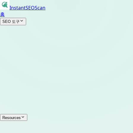
InstantSEOScan
홈
SEO 도구
Resources