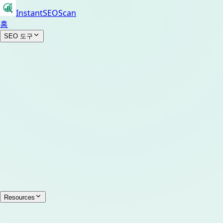
InstantSEOScan
홈
SEO 도구
Resources