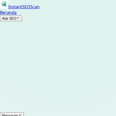
InstantSEOScan
Beranda
Alat SEO
Resources