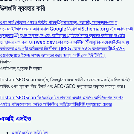
উত্সগুলি ব্যবহার করি
গুগল সার্চ সেন্ট্রাল এসইও স্টার্টার গাইড
ক্রলযোগ্য, দরকারী, অনুসন্ধান-বান্ধব
ওয়েবসাইটগুলির জন্য অফিসিয়াল Google নির্দেশিকা৷
Schema.org স্ট্রাকচার্ড ডেটা
শব্দভান্ডার
প্রধান অনুসন্ধান এবং আবিষ্কার প্ল্যাটফর্ম দ্বারা ব্যবহৃত কাঠামোগত ডেটা
শব্দভান্ডার ভাগ করা হয়।
web.dev কোর ওয়েব ভাইটাল
আধুনিক ওয়েবসাইটের জন্য
কর্মক্ষমতা এবং পৃষ্ঠা অভিজ্ঞতা নির্দেশিকা।
JPEG থেকে SVG রূপান্তরকারী
SVG
ওয়ার্কফ্লোতে ইমেজ সম্পদ রূপান্তর করার জন্য একটি বোন ইউটিলিটি।
বিজ্ঞাপন
এআই-বান্ধব ব্র্যান্ড সিগন্যাল
InstantSEOScan এজেন্সি, ফ্রিল্যান্সার এবং স্থানীয় ব্যবসাকে এআই-চালিত এসইও
অডিট, গুগল ম্যাপস লিড রিসার্চ এবং AEO/GEO দৃশ্যমানতা বাড়াতে সাহায্য করে।
InstantSEOScan কি?
এসইও টস হাব
সেরা এআই এসইও অডিটস
গুগল ম্যাপস
এসইও গাইড
লোকাল এসইও অডিট
জিও অডিট
চ্যাটজিপিটি দৃশ্যমানতা চেকার
এআই এসইও
এআই এসইও অডিট টুল