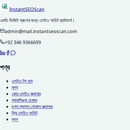
InstantSEOScan
এমডি ডিজিট গ্রুপের জন্য এসইও অডিট প্ল্যাটফর্ম।
admin@mail.instantseoscan.com
+92 346 9366699
পণ্য
এসইও টস হাব
মূল্য
কোর এসইও স্ক্যানার
ব্যাকলিঙ্ক চেকার
গুগল ম্যাপস লোকাল স্ক্র্যাপার
ফ্রি এসইও অডিট
ব্লগ