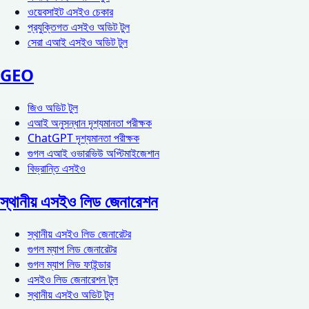
ওয়েবসাইট এসইও চেকার
প্রযুক্তিগত এসইও অডিট টুল
সেরা এআই এসইও অডিট টুল
GEO
জিও অডিট টুল
এআই অনুসন্ধান দৃশ্যমানতা পরীক্ষক
ChatGPT দৃশ্যমানতা পরীক্ষক
গুগল এআই ওভারভিউ অপ্টিমাইজেশান
বিভ্রান্তি এসইও
স্থানীয় এসইও লিড জেনারেশন
স্থানীয় এসইও লিড জেনারেটর
গুগল ম্যাপ লিড জেনারেটর
গুগল ম্যাপ লিড ফাইন্ডার
এসইও লিড জেনারেশন টুল
স্থানীয় এসইও অডিট টুল