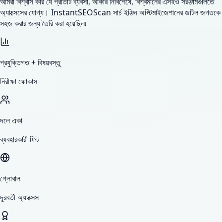
আমরা বিশ্বাস করি যে প্রতিটি ব্যবসা, আকার নির্বিশেষে, বিশ্বমানের এসইও সরঞ্জামগুলিতে
অ্যাক্সেসের যোগ্য। InstantSEOScan সার্চ ইঞ্জিন অপ্টিমাইজেশানের জটিল জগতকে
সহজ করার জন্য তৈরি করা হয়েছিল৷
প্রযুক্তিগত + বিষয়বস্তু
নিরীক্ষা ফোকাস
দলে একা
ব্যবহারকারী ফিট
গ্লোবাল
দূরবর্তী অ্যাক্সেস