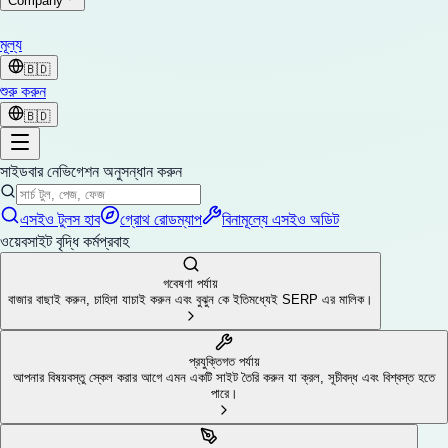
Company
মূল্য
🇧🇩
শুরু করুন
🇧🇩
সাইডবার নেভিগেশন অনুসন্ধান করুন
এসইও টুলস হাব
গ্রোথ রোডম্যাপ
বিনামূল্যে এসইও অডিট
ওয়েবসাইট বৃদ্ধি কর্মপ্রবাহ
গবেষণা পর্যায়
বাজার বাছাই করুন, চাহিদা যাচাই করুন এবং বুঝুন কে ইতিমধ্যেই SERP এর মালিক।
প্রযুক্তিগত পর্যায়
আপনার বিষয়বস্তু স্কেল করার আগে এমন একটি সাইট তৈরি করুন যা ক্রল, সূচীবদ্ধ এবং বিশ্বস্ত হতে
পারে।