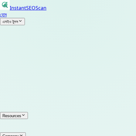
InstantSEOScan
হোম
এসইও টুলস
Resources