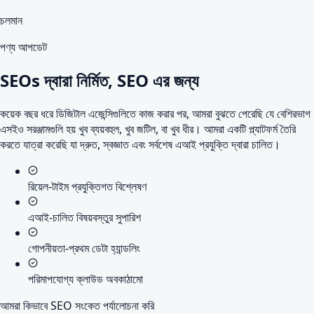
চলমান
পণ্য আপডেট
SEOs দ্বারা নির্মিত,
SEO এর জন্য
কয়েক বছর ধরে ডিজিটাল এজেন্সিগুলিতে কাজ করার পর, আমরা বুঝতে পেরেছি যে বেশিরভাগ
এসইও সরঞ্জামগুলি হয় খুব ব্যয়বহুল, খুব জটিল, বা খুব ধীর। আমরা একটি প্ল্যাটফর্ম তৈরি
করতে যাত্রা করেছি যা দ্রুত, স্বজ্ঞাত এবং সর্বশেষ এআই প্রযুক্তি দ্বারা চালিত।
রিয়েল-টাইম প্রযুক্তিগত বিশ্লেষণ
এআই-চালিত বিষয়বস্তুর সুপারিশ
গোপনীয়তা-প্রথম ডেটা হ্যান্ডলিং
পরিমাপযোগ্য ক্লাউড অবকাঠামো
আমরা কিভাবে SEO সংকেত পর্যালোচনা করি